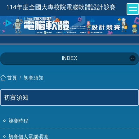
跳
114年度全國大專校院電腦軟體設計競賽
到
主
要
內
容
區
INDEX
關於競賽
首頁
初賽須知
競賽資格
初賽須知
競賽須知
競賽環境
競賽時程
報名須知
初賽個人電腦環境