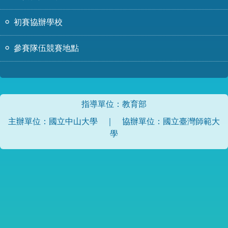
線上報名
初賽協辦學校
初賽須知
參賽隊伍競賽地點
計分看板
榮譽看板
指導單位：教育部
交通位置
主辦單位：國立中山大學 ｜ 協辦單位：國立臺灣師範大
聯絡方式
學
歷年題庫
教育部程式自學平臺